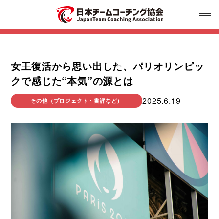
お知らせ
女王復活から思い出した、パリオリンピッ
クで感じた“本気”の源とは
チームコーチングとは
2025.6.19
その他（プロジェクト・書評など）
会社概要
取扱業務
チームコーチ紹介
コラム記事
チームコーチング事例
メディア紹介