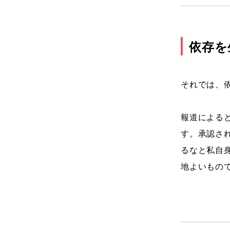
依存を
それでは、
報道による
す。承認さ
るなと私自
地よいもの