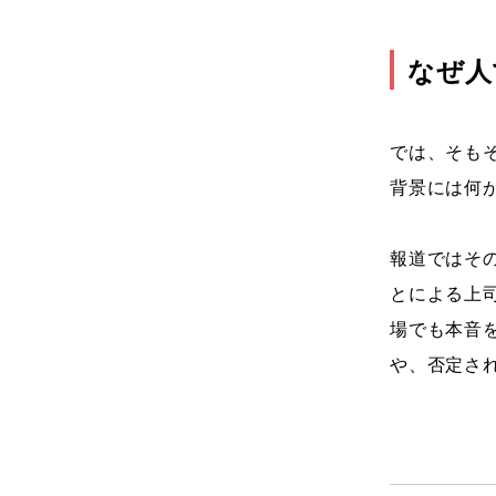
なぜ人
では、そも
背景には何
報道ではそ
とによる上
場でも本音
や、否定さ