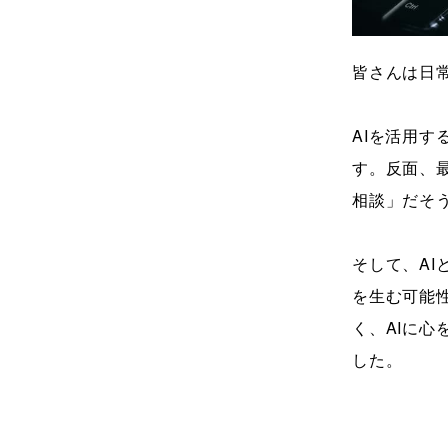
皆さんは日
AIを活用
す。反面、
相談」だそ
そして、A
を生む可能
く、AIに
した。